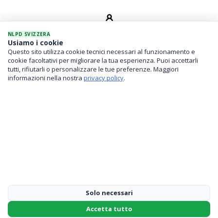
NLPD SVIZZERA
Usiamo i cookie
Questo sito utilizza cookie tecnici necessari al funzionamento e
SEVICES
cookie facoltativi per migliorare la tua esperienza. Puoi accettarli
tutti, rifiutarli o personalizzare le tue preferenze. Maggiori
Asset Management
informazioni nella nostra
privacy policy
.
Financial Investments
Family Office And Risk Analysis
Solo necessari
Accetta tutto